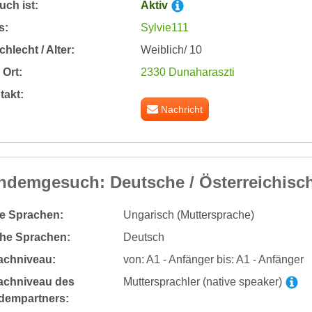
ch ist:
Aktiv
s:
Sylvie111
hlecht / Alter:
Weiblich/ 10
Ort:
2330 Dunaharaszti
takt:
Nachricht
ndemgesuch: Deutsche / Österreichisc
te Sprachen:
Ungarisch (Muttersprache)
he Sprachen:
Deutsch
achniveau:
von: A1 - Anfänger bis: A1 - Anfänger
achniveau des
Muttersprachler (native speaker)
dempartners: