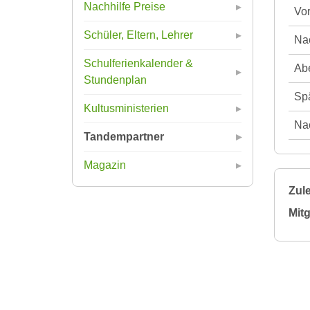
Nachhilfe Preise
Vor
Schüler, Eltern, Lehrer
Nac
Schulferienkalender &
Abe
Stundenplan
Spä
Kultusministerien
Nac
Tandempartner
Magazin
Zule
Mitg