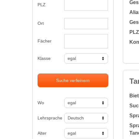
Gesu
PLZ
Alia
Gesc
Ort
PLZ 
Fächer
Kon
Klasse
Ta
Suche verfeinern
Bie
Wo
Suc
Spr
Lehrsprache
Spr
Tan
Alter