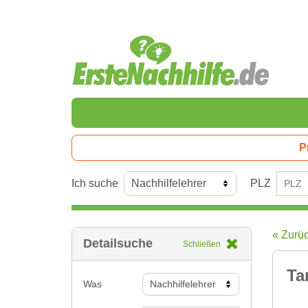
P
Ich suche
PLZ
« Zurü
Detailsuche
Schließen
Ta
Was