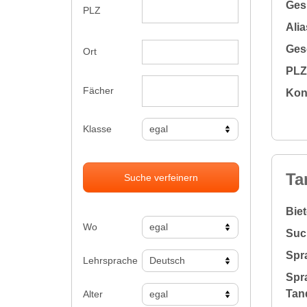
Gesu
PLZ
Alia
Gesc
Ort
PLZ 
Fächer
Kon
Klasse
Ta
Suche verfeinern
Bie
Wo
Suc
Spr
Lehrsprache
Spr
Tan
Alter