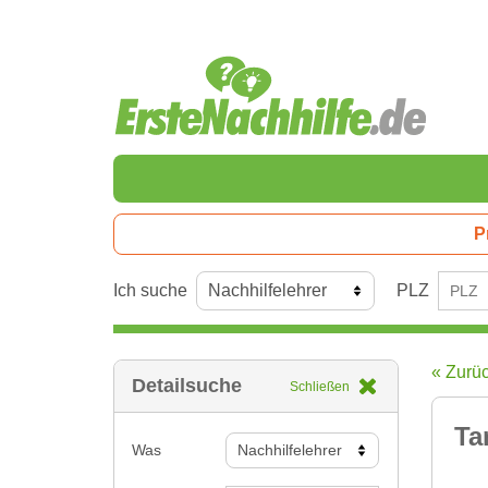
P
Ich suche
PLZ
« Zurü
Detailsuche
Schließen
Ta
Was