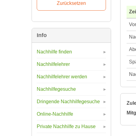
Ze
Vor
Info
Nac
Abe
Nachhilfe finden
Spä
Nachhilfelehrer
Nac
Nachhilfelehrer werden
Nachhilfegesuche
Dringende Nachhilfegesuche
Zule
Mitg
Online-Nachhilfe
Private Nachhilfe zu Hause