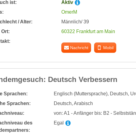
ch ist:
Aktiv
s:
OmerM
hlecht / Alter:
Männlich/ 39
Ort:
60322 Frankfurt am Main
takt:
Nachricht
Mobil
ndemgesuch: Deutsch Verbessern
te Sprachen:
Englisch (Muttersprache), Deutsch, U
he Sprachen:
Deutsch, Arabisch
achniveau:
von: A1 - Anfänger bis: B2 - Selbsts
achniveau des
Egal
dempartners: