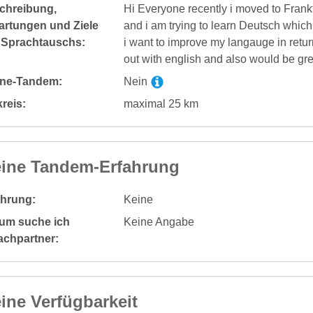
chreibung,
Hi Everyone recently i moved to Frank
artungen und Ziele
and i am trying to learn Deutsch which 
 Sprachtauschs:
i want to improve my langauge in retur
out with english and also would be gr
ine-Tandem:
Nein
reis:
maximal 25 km
ine Tandem-Erfahrung
ahrung:
Keine
um suche ich
Keine Angabe
achpartner:
ine Verfügbarkeit