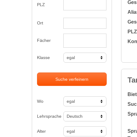
Gesu
PLZ
Alia
Gesc
Ort
PLZ 
Fächer
Kon
Klasse
Ta
Suche verfeinern
Bie
Wo
Suc
Spr
Lehrsprache
Spr
Alter