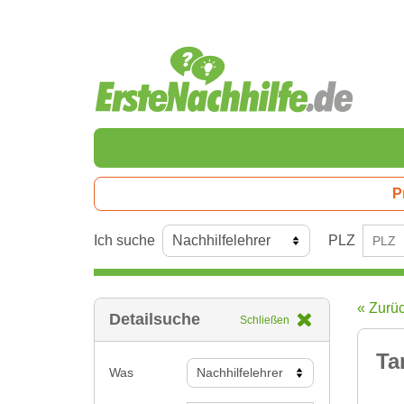
P
Ich suche
PLZ
« Zurü
Detailsuche
Schließen
Ta
Was