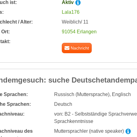
ch ist:
Aktiv
s:
Lala176
hlecht / Alter:
Weiblich/ 11
Ort:
91054 Erlangen
takt:
Nachricht
ndemgesuch: suche Deutschetandempart
te Sprachen:
Russisch (Muttersprache), Englisch
he Sprachen:
Deutsch
achniveau:
von: B2 - Selbstständige Sprachverw
Sprachkenntnisse
achniveau des
Muttersprachler (native speaker)