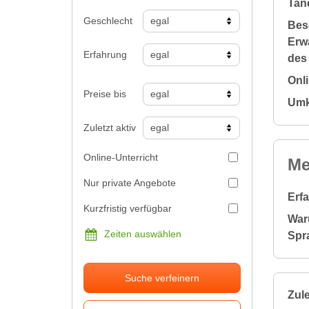
Tan
Geschlecht
Bes
Erw
Erfahrung
des
Onl
Preise bis
Umk
Zuletzt aktiv
Online-Unterricht
Me
Nur private Angebote
Erf
Kurzfristig verfügbar
War
Zeiten auswählen
Spr
Suche verfeinern
Zule