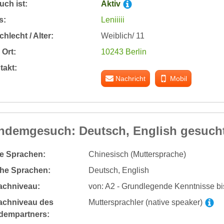
ch ist:
Aktiv
s:
Leniiiii
hlecht / Alter:
Weiblich/ 11
Ort:
10243 Berlin
takt:
Nachricht
Mobil
ndemgesuch: Deutsch, English gesuch
te Sprachen:
Chinesisch (Muttersprache)
he Sprachen:
Deutsch, English
achniveau:
von: A2 - Grundlegende Kenntnisse bis
achniveau des
Muttersprachler (native speaker)
dempartners: