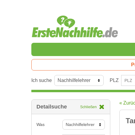
P
Ich suche
PLZ
« Zurü
Detailsuche
Schließen
Ta
Was