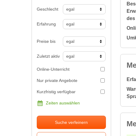
Bes
Geschlecht
Erw
des
Erfahrung
Onl
Umk
Preise bis
Zuletzt aktiv
Me
Online-Unterricht
Erf
Nur private Angebote
War
Kurzfristig verfügbar
Spr
Zeiten auswählen
Me
Suche verfeinern