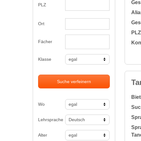
Gesu
PLZ
Alia
Gesc
Ort
PLZ 
Fächer
Kon
Klasse
Ta
Suche verfeinern
Bie
Wo
Suc
Spr
Lehrsprache
Spr
Tan
Alter