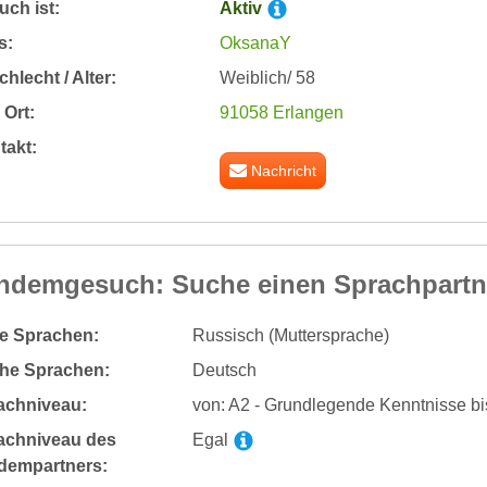
ch ist:
Aktiv
s:
OksanaY
hlecht / Alter:
Weiblich/ 58
Ort:
91058 Erlangen
takt:
Nachricht
ndemgesuch: Suche einen Sprachpartn
te Sprachen:
Russisch (Muttersprache)
he Sprachen:
Deutsch
achniveau:
von: A2 - Grundlegende Kenntnisse bi
achniveau des
Egal
dempartners: