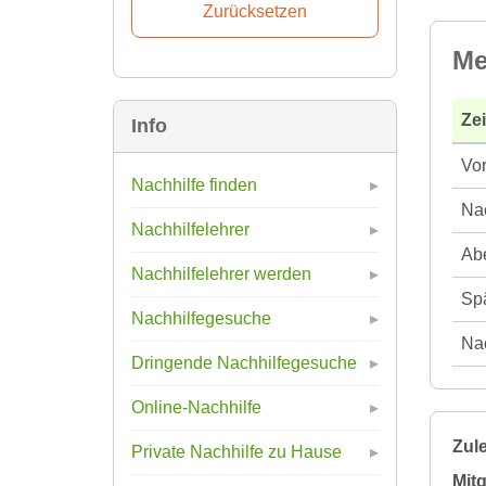
Me
Ze
Info
Vor
Nachhilfe finden
Nac
Nachhilfelehrer
Abe
Nachhilfelehrer werden
Spä
Nachhilfegesuche
Nac
Dringende Nachhilfegesuche
Online-Nachhilfe
Zule
Private Nachhilfe zu Hause
Mitg