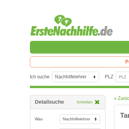
P
Ich suche
PLZ
« Zurü
Detailsuche
Schließen
Ta
Was