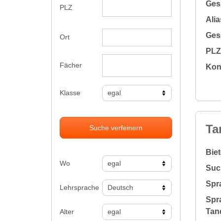
Gesu
PLZ
Alia
Gesc
Ort
PLZ 
Fächer
Kon
Klasse
Ta
Suche verfeinern
Bie
Wo
Suc
Spr
Lehrsprache
Spr
Tan
Alter