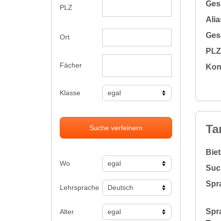
Gesu
PLZ
Alia
Gesc
Ort
PLZ 
Fächer
Kon
Klasse
Ta
Suche verfeinern
Bie
Wo
Suc
Spr
Lehrsprache
Spr
Alter