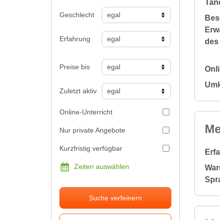
Tan
Geschlecht
Bes
Erw
Erfahrung
des
Preise bis
Onl
Umk
Zuletzt aktiv
Online-Unterricht
Me
Nur private Angebote
Kurzfristig verfügbar
Erf
Zeiten auswählen
War
Spr
Suche verfeinern