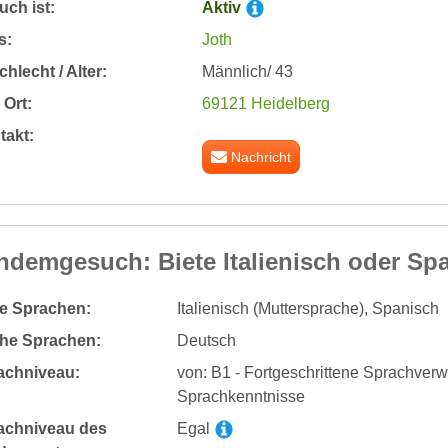
ch ist:
Aktiv
s:
Joth
hlecht / Alter:
Männlich/ 43
Ort:
69121 Heidelberg
takt:
Nachricht
ndemgesuch: Biete Italienisch oder Sp
te Sprachen:
Italienisch (Muttersprache), Spanisch
he Sprachen:
Deutsch
achniveau:
von: B1 - Fortgeschrittene Sprachver
Sprachkenntnisse
achniveau des
Egal