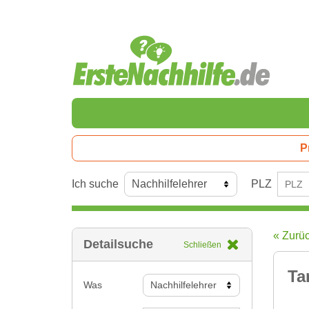
P
Ich suche
PLZ
« Zurü
Detailsuche
Schließen
Ta
Was