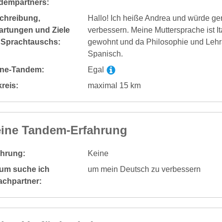
dempartners:
chreibung,
Hallo! Ich heiße Andrea und würde g
artungen und Ziele
verbessern. Meine Muttersprache ist It
 Sprachtauschs:
gewohnt und da Philosophie und Lehra
Spanisch.
ine-Tandem:
Egal
reis:
maximal 15 km
ine Tandem-Erfahrung
ahrung:
Keine
um suche ich
um mein Deutsch zu verbessern
achpartner: