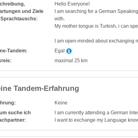
chreibung,
Hello Everyone!
artungen und Ziele
I am searching for a German Speaking 
 Sprachtauschs:
with.
My mother tongue is Turkish, i can sp
I am open-minded about exchanging my
ine-Tandem:
Egal
reis:
maximal 25 km
ine Tandem-Erfahrung
ahrung:
Keine
um suche ich
I am currently attending a German Inte
achpartner:
I want to exchange my Language kno