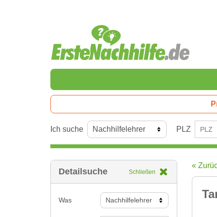
P
Ich suche
PLZ
« Zurü
Detailsuche
Schließen
Ta
Was