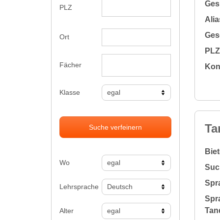
Gesu
PLZ
Alia
Gesc
Ort
PLZ 
Fächer
Kon
Klasse
Ta
Suche verfeinern
Bie
Wo
Suc
Spr
Lehrsprache
Spr
Tan
Alter