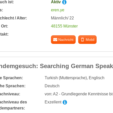
ch ist:
Aktiv
s:
eren.ye
hlecht / Alter:
Männlich/ 22
Ort:
48155 Münster
takt:
Nachricht
Mobil
ndemgesuch: Searching German Speaki
te Sprachen:
Turkish (Muttersprache), Englisch
he Sprachen:
Deutsch
achniveau:
von: A2 - Grundlegende Kenntnisse bi
achniveau des
Exzellent
dempartners: