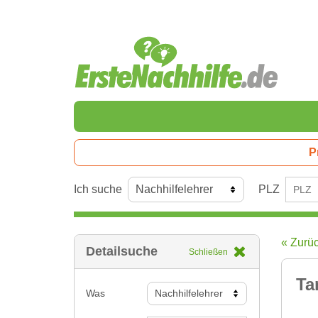
P
Ich suche
PLZ
« Zurü
Detailsuche
Schließen
Ta
Was