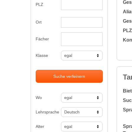
Gesu
PLZ
Alia
Gesc
Ort
PLZ 
Fächer
Kon
Klasse
Ta
Suche verfeinern
Bie
Wo
Suc
Spr
Lehrsprache
Spr
Alter