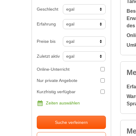
Tan
Geschlecht
Bes
Erw
Erfahrung
des
Onl
Preise bis
Umk
Zuletzt aktiv
Online-Unterricht
Me
Nur private Angebote
Erf
Kurzfristig verfügbar
War
Zeiten auswählen
Spr
Suche verfeinern
Me