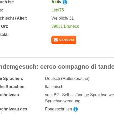
ch ist:
Aktiv
s:
Leni75
hlecht / Alter:
Weiblich/ 31
Ort:
39031 Bruneck
takt:
Nachricht
ndemgesuch: cerco compagno di tandem
te Sprachen:
Deutsch (Muttersprache)
he Sprachen:
Italienisch
achniveau:
von: B2 - Selbstständige Sprachverwe
Sprachverwendung
achniveau des
Fortgeschritten