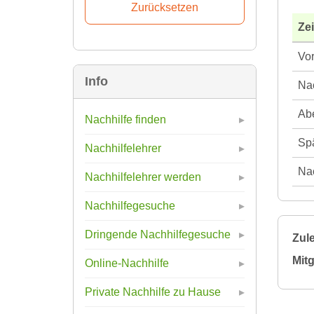
Ze
Vor
Info
Nac
Abe
Nachhilfe finden
Spä
Nachhilfelehrer
Nac
Nachhilfelehrer werden
Nachhilfegesuche
Dringende Nachhilfegesuche
Zule
Mitg
Online-Nachhilfe
Private Nachhilfe zu Hause