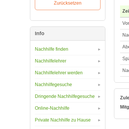
Ze
Vor
Info
Nac
Abe
Nachhilfe finden
Spä
Nachhilfelehrer
Nac
Nachhilfelehrer werden
Nachhilfegesuche
Dringende Nachhilfegesuche
Zule
Mitg
Online-Nachhilfe
Private Nachhilfe zu Hause