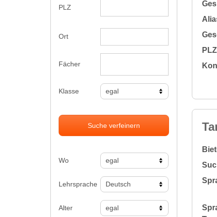
Gesu
PLZ
Alia
Gesc
Ort
PLZ 
Fächer
Kon
Klasse
Ta
Suche verfeinern
Bie
Wo
Suc
Spr
Lehrsprache
Spr
Alter