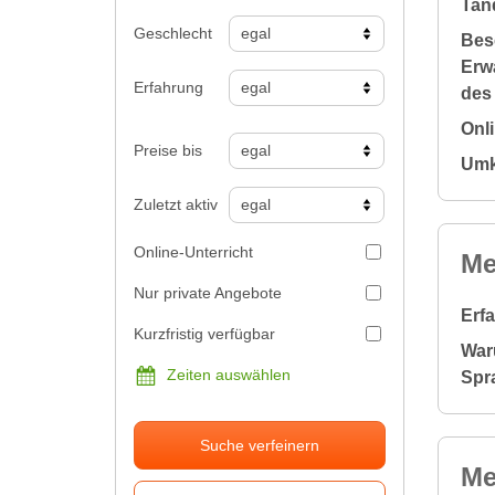
Tan
Geschlecht
Bes
Erw
Erfahrung
des
Onl
Preise bis
Umk
Zuletzt aktiv
Online-Unterricht
Me
Nur private Angebote
Erf
Kurzfristig verfügbar
War
Zeiten auswählen
Spr
Suche verfeinern
Me