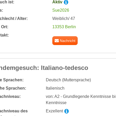
ch ist:
Aktiv
s:
Sue2026
hlecht / Alter:
Weiblich/ 47
Ort:
13353 Berlin
takt:
Nachricht
ndemgesuch: Italiano-tedesco
te Sprachen:
Deutsch (Muttersprache)
he Sprachen:
Italienisch
achniveau:
von: A2 - Grundlegende Kenntnisse bi
Kenntnisse
achniveau des
Exzellent