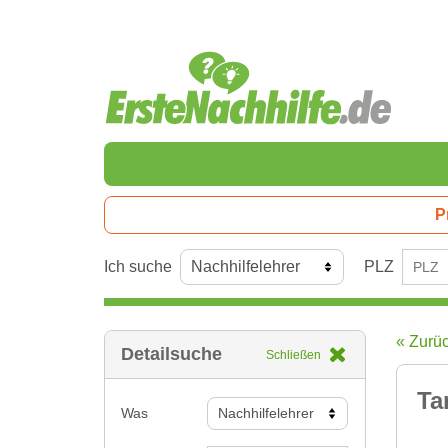
P
Ich suche
PLZ
« Zurü
Detailsuche
Schließen
Ta
Was