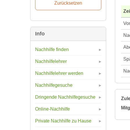
Ze
Vor
Info
Nac
Abe
Nachhilfe finden
Spä
Nachhilfelehrer
Nac
Nachhilfelehrer werden
Nachhilfegesuche
Dringende Nachhilfegesuche
Zule
Mitg
Online-Nachhilfe
Private Nachhilfe zu Hause