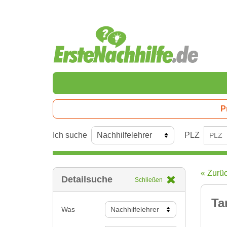
P
Ich suche
PLZ
« Zurü
Detailsuche
Schließen
Ta
Was