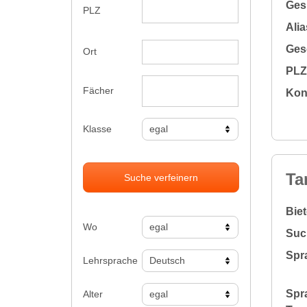
Gesu
PLZ
Alia
Gesc
Ort
PLZ 
Fächer
Kon
Klasse
Ta
Suche verfeinern
Bie
Wo
Suc
Spr
Lehrsprache
Spr
Alter