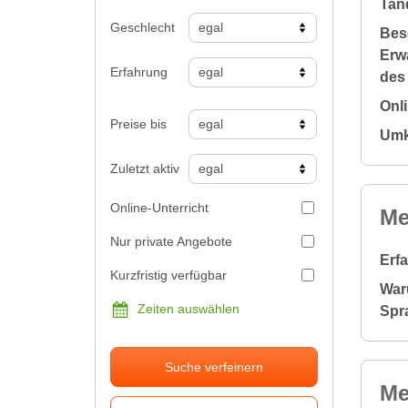
Tan
Geschlecht
Bes
Erw
Erfahrung
des
Onl
Preise bis
Umk
Zuletzt aktiv
Online-Unterricht
Me
Nur private Angebote
Erf
Kurzfristig verfügbar
War
Zeiten auswählen
Spr
Suche verfeinern
Me