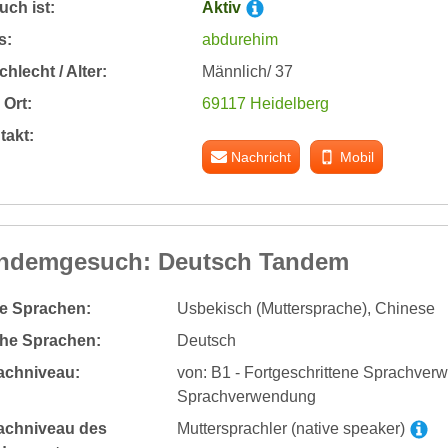
ch ist:
Aktiv
s:
abdurehim
hlecht / Alter:
Männlich/ 37
Ort:
69117 Heidelberg
takt:
Nachricht
Mobil
ndemgesuch: Deutsch Tandem
te Sprachen:
Usbekisch (Muttersprache), Chinese
he Sprachen:
Deutsch
achniveau:
von: B1 - Fortgeschrittene Sprachverw
Sprachverwendung
achniveau des
Muttersprachler (native speaker)