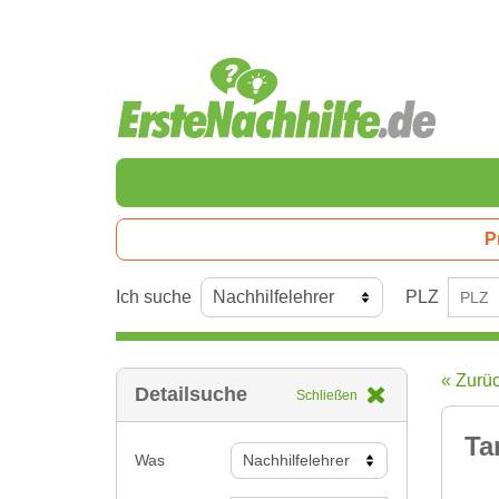
P
Ich suche
PLZ
« Zurü
Detailsuche
Schließen
Ta
Was