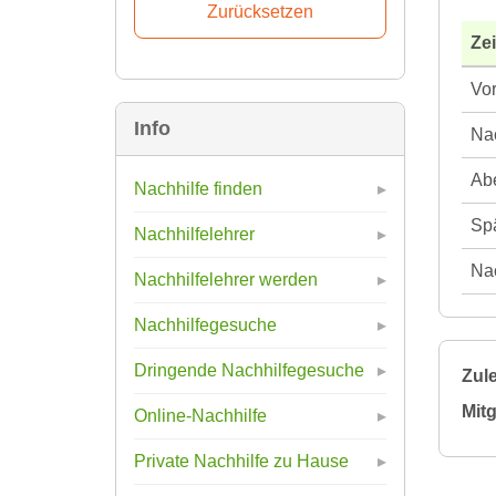
Ze
Vor
Info
Nac
Abe
Nachhilfe finden
Spä
Nachhilfelehrer
Nac
Nachhilfelehrer werden
Nachhilfegesuche
Dringende Nachhilfegesuche
Zule
Mitg
Online-Nachhilfe
Private Nachhilfe zu Hause