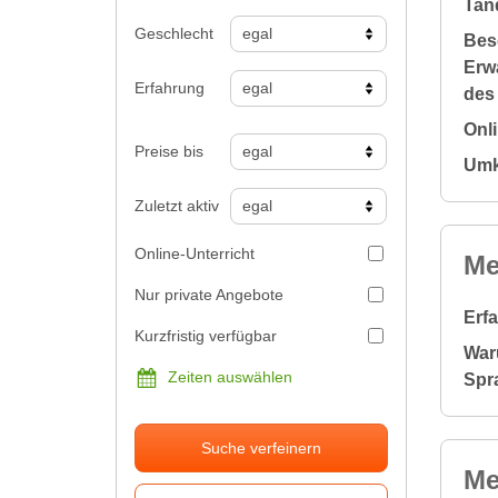
Tan
Geschlecht
Bes
Erw
Erfahrung
des
Onl
Preise bis
Umk
Zuletzt aktiv
Online-Unterricht
Me
Nur private Angebote
Erf
Kurzfristig verfügbar
War
Zeiten auswählen
Spr
Suche verfeinern
Me