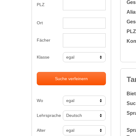
Gesu
PLZ
Alia
Gesc
Ort
PLZ 
Fächer
Kon
Klasse
Ta
Suche verfeinern
Bie
Wo
Suc
Spr
Lehrsprache
Spr
Alter