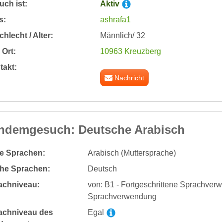
ch ist:
Aktiv
s:
ashrafa1
hlecht / Alter:
Männlich/ 32
Ort:
10963 Kreuzberg
takt:
Nachricht
ndemgesuch: Deutsche Arabisch
te Sprachen:
Arabisch (Muttersprache)
he Sprachen:
Deutsch
achniveau:
von: B1 - Fortgeschrittene Sprachverw
Sprachverwendung
achniveau des
Egal