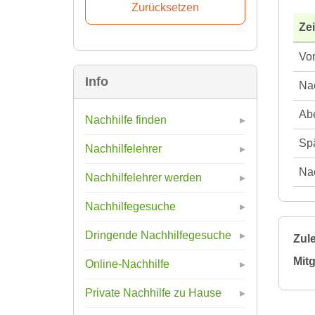
Ze
Vor
Info
Nac
Abe
Nachhilfe finden
Spä
Nachhilfelehrer
Nac
Nachhilfelehrer werden
Nachhilfegesuche
Dringende Nachhilfegesuche
Zule
Mitg
Online-Nachhilfe
Private Nachhilfe zu Hause