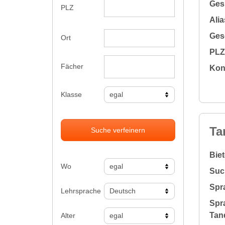
Gesu
PLZ
Alia
Gesc
Ort
PLZ 
Fächer
Kon
Klasse
Ta
Suche verfeinern
Bie
Wo
Suc
Spr
Lehrsprache
Spr
Tan
Alter