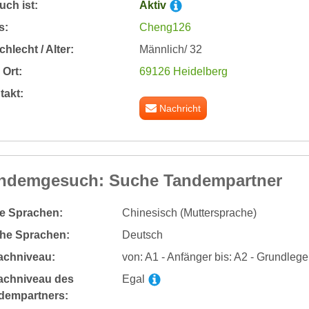
ch ist:
Aktiv
s:
Cheng126
hlecht / Alter:
Männlich/ 32
Ort:
69126 Heidelberg
takt:
Nachricht
ndemgesuch: Suche Tandempartner
te Sprachen:
Chinesisch (Muttersprache)
he Sprachen:
Deutsch
achniveau:
von: A1 - Anfänger bis: A2 - Grundleg
achniveau des
Egal
dempartners: