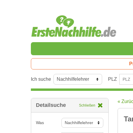
P
Ich suche
PLZ
« Zurü
Detailsuche
Schließen
Ta
Was