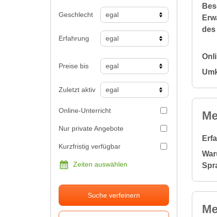
Bes
Geschlecht
Erw
des
Erfahrung
Onl
Preise bis
Umk
Zuletzt aktiv
Online-Unterricht
Me
Nur private Angebote
Erf
Kurzfristig verfügbar
War
Zeiten auswählen
Spr
Suche verfeinern
Me