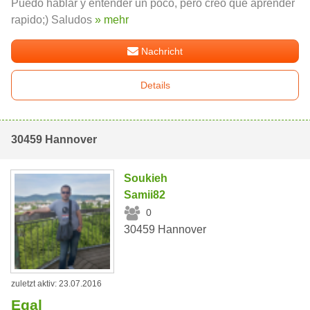
Puedo hablar y entender un poco, pero creo que aprender
rapido;) Saludos
» mehr
Nachricht
Details
30459 Hannover
Soukieh
Samii82
0
30459 Hannover
zuletzt aktiv: 23.07.2016
Egal