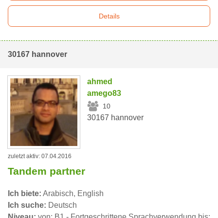
Details
30167 hannover
ahmed
amego83
10
30167 hannover
zuletzt aktiv: 07.04.2016
Tandem partner
Ich biete:
Arabisch, English
Ich suche:
Deutsch
Niveau:
von: B1 - Fortgeschrittene Sprachverwendung bis: