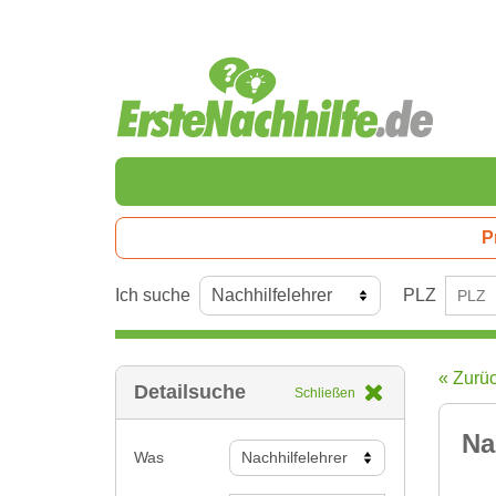
P
Ich suche
PLZ
« Zurü
Detailsuche
Schließen
Na
Was