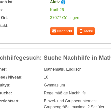
ch ist:
Aktiv
s:
Kurth26
Ort:
37077 Göttingen
takt:
Nachricht
Mobil
chhilfegesuch: Suche Nachhilfe in Mat
her:
Mathematik, Englisch
se / Niveau:
10
ultyp:
Gymnasium
 suche:
Regelmäßige Nachhilfe
rrichtsart:
Einzel- und Gruppenunterricht
Gruppengröße: maximal 2 Schüler