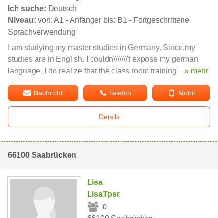
Ich suche:
Deutsch
Niveau:
von: A1 - Anfänger bis: B1 - Fortgeschrittene
Sprachverwendung
I am studying my master studies in Germany. Since,my
studies are in English. I couldn\\\\\\\'t expose my german
language. I do realize that the class room training...
» mehr
Nachricht
Telefon
Mobil
Details
66100 Saabrücken
Lisa
LisaTpsr
0