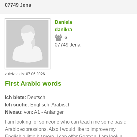
07749 Jena
Daniela
danikra
6
07749 Jena
zuletzt aktiv: 07.06.2026
First Arabic words
Ich biete:
Deutsch
Ich suche:
Englisch, Arabisch
Niveau:
von: A1 - Anfänger
I am looking for someone who can teach me some basic
Arabic expressions. Also I would like to improve my
English a little bit more. I can offer German. I am lookin...