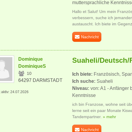
muttersprachliche Kenntniss
Hallo et Salut! Um mein Französi
verbessern, suche ich jemanden
austauscht. Ich biete im Gegen
Nachricht
Suaheli/Deutsch/
Dominique
DominiqueS
10
Ich biete:
Französisch, Span
64297 DARMSTADT
Ich suche:
Suaheli
Niveau:
von: A1 - Anfänger 
t aktiv: 24.07.2026
Kenntnisse
ich bin Franzose, wohne seit üb
lerne seit ein paar Monate Kisw
Tandempartner.
» mehr
Nachricht