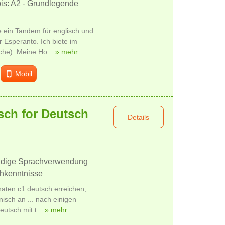
bis: A2 - Grundlegende
e ein Tandem für englisch und
r Esperanto. Ich biete im
he). Meine Ho...
» mehr
Mobil
sch for Deutsch
Details
ändige Sprachverwendung
chkenntnisse
aten c1 deutsch erreichen,
nisch an ... nach einigen
eutsch mit t...
» mehr