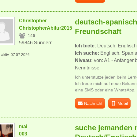
deutsch-spanisch
Christopher
ChristopherAbitur2015
Freundschaft
146
59846 Sundern
Ich biete:
Deutsch, Englisch
Ich suche:
Englisch, Spanisc
t aktiv: 07.07.2026
Niveau:
von: A1 - Anfänger 
Kenntnisse
Ich unterstütze jeden beim Ler
Ich freue mich auf neue Bekannte
eine SMS oder eine WhatsApp. I
Nachricht
Mobil
suche jemanden m
mai
003