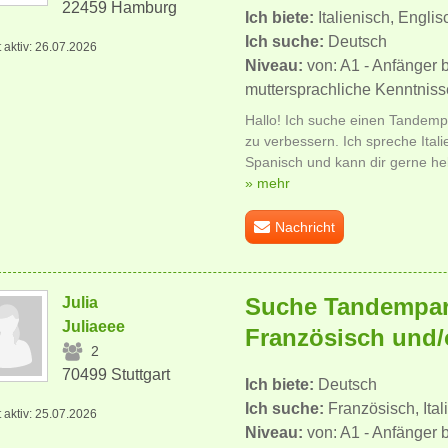
22459 Hamburg
Ich biete:
Italienisch, Engli
Ich suche:
Deutsch
t aktiv: 26.07.2026
Niveau:
von: A1 - Anfänger 
muttersprachliche Kenntniss
Hallo! Ich suche einen Tandemp
zu verbessern. Ich spreche Itali
Spanisch und kann dir gerne hel
» mehr
Nachricht
Suche Tandempart
Julia
Juliaeee
Französisch und/o
2
70499 Stuttgart
Ich biete:
Deutsch
Ich suche:
Französisch, Ital
t aktiv: 25.07.2026
Niveau:
von: A1 - Anfänger 