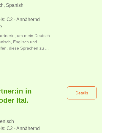
sch, Spanish
bis: C2 - Annähernd
e
artnerin, um mein Deutsch
enisch, Englisch und
fen, diese Sprachen zu ...
ner:in in
Details
der Ital.
ienisch
bis: C2 - Annähernd