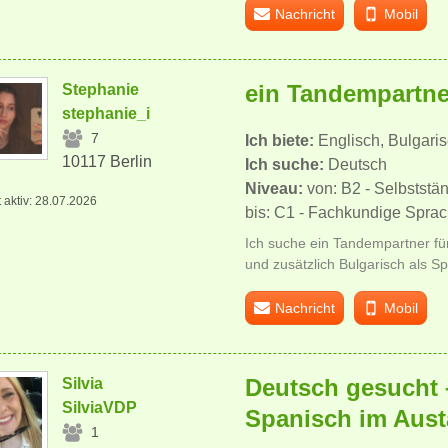
Nachricht
Mobil
ein Tandempartne
Stephanie
stephanie_i
7
Ich biete:
Englisch, Bulgari
10117 Berlin
Ich suche:
Deutsch
Niveau:
von: B2 - Selbstst
t aktiv: 28.07.2026
bis: C1 - Fachkundige Spra
Ich suche ein Tandempartner für
und zusätzlich Bulgarisch als S
Nachricht
Mobil
Deutsch gesucht –
Silvia
SilviaVDP
Spanisch im Aus
1