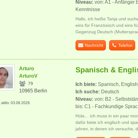
Niveau:
von: A1 - Anfänger 
Kenntnisse
Hallo, ich heiße Tanja und such
eins für Französisch und eins fü
Gegenzug Deutsch (Muttersprac
Nachricht
Telefon
Spanisch & Engli
Arturo
ArturoV
79
Ich biete:
Spanisch, English
10965 Berlin
Ich suche:
Deutsch
Niveau:
von: B2 - Selbstst
t aktiv: 03.08.2026
bis: C1 - Fachkundige Spra
Hola… ich muss in ein paar mon
dafür biete ich englisch und spa
jahren, in denen ich versuche, d