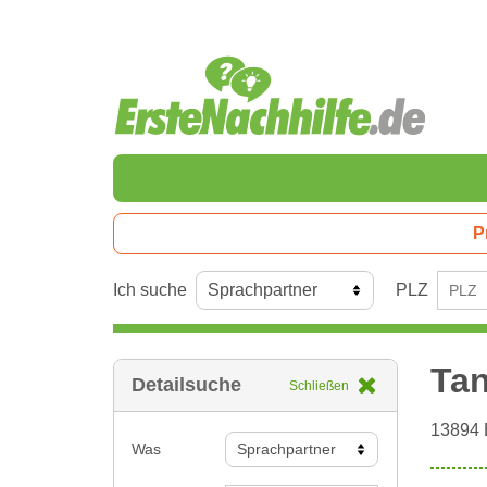
P
Ich suche
PLZ
Tan
Detailsuche
Schließen
13894
Was