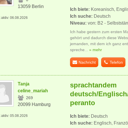
13059 Berlin
Ich biete:
Koreanisch, Engli
Ich suche:
Deutsch
t aktiv: 06.08.2026
Niveau:
von: B2 - Selbstst
Ich habe gestern zum ersten M
gehört und dadurch diese Websi
jemanden, mit dem ich ganz en
spreche...
» mehr
Nachricht
Telefon
sprachtandem
Tanja
celine_mariah
deutsch/Englisch
269
peranto
20099 Hamburg
t aktiv: 05.08.2026
Ich biete:
Deutsch
Ich suche:
Englisch, Franzö