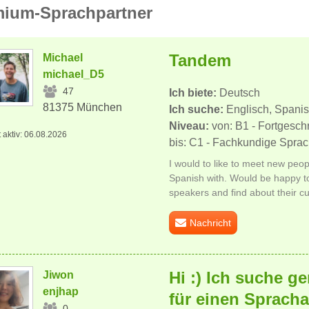
ium-Sprachpartner
Tandem
Michael
michael_D5
47
Ich biete:
Deutsch
81375 München
Ich suche:
Englisch, Spanisc
Niveau:
von: B1 - Fortgesc
t aktiv: 06.08.2026
bis: C1 - Fachkundige Spra
I would to like to meet new peop
Spanish with. Would be happy t
speakers and find about their cul
Nachricht
Hi :) Ich suche g
Jiwon
enjhap
für einen Sprach
0