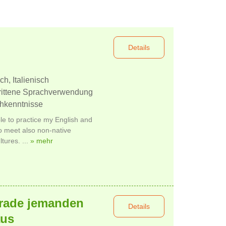
Details
h, Italienisch
hrittene Sprachverwendung
chkenntnisse
le to practice my English and
o meet also non-native
tures. ...
» mehr
erade jemanden
Details
aus