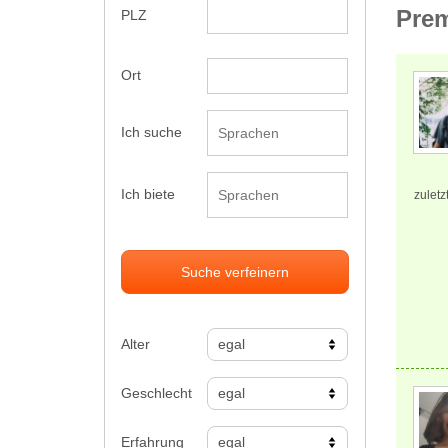
Prem
PLZ
Ort
Ich suche
Ich biete
zuletz
Suche verfeinern
Alter
Geschlecht
Erfahrung