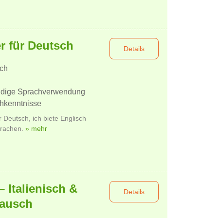
r für Deutsch
Details
sch
ändige Sprachverwendung
chkenntnisse
 Deutsch, ich biete Englisch
prachen.
» mehr
 Italienisch &
Details
tausch