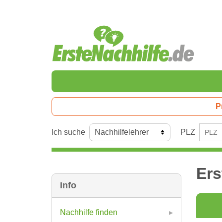
P
Ich suche
PLZ
Ers
Info
Nachhilfe finden